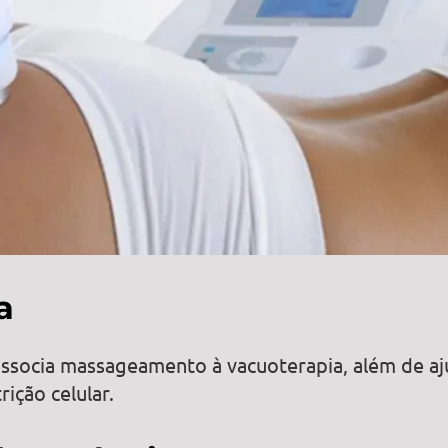
a
socia massageamento à vacuoterapia, além de aj
ição celular.