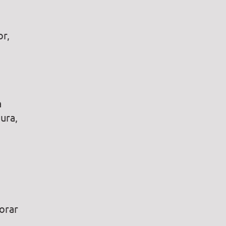
or,
a
ura,
orar