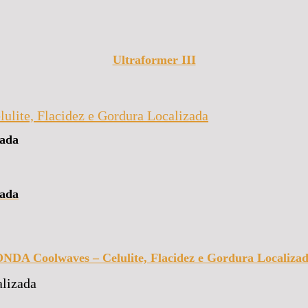
Ultraformer III
zada
zada
NDA Coolwaves – Celulite, Flacidez e Gordura Localiza
alizada