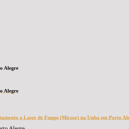
o Alegre
o Alegre
tamento a Laser de Fungo (Micose) na Unha em Porto Al
rto Alegre