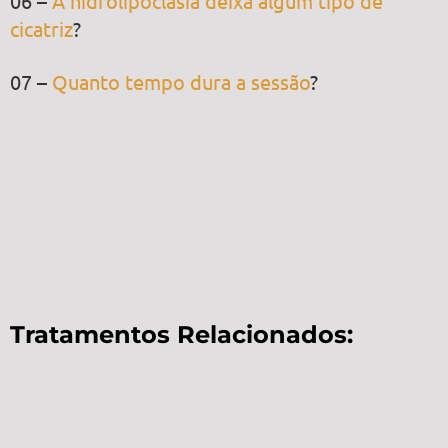
06 –
A hidrolipoclasia deixa algum tipo de
cicatriz
?
07 –
Quanto tempo dura a sessão
?
Tratamentos Relacionados: