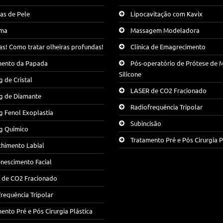
as de Pele
Lipocavitação com Kavix
ma
Massagem Modeladora
as! Como tratar olheiras profundas!
Clínica de Emagrecimento
mento da Papada
Pós-operatório de Prótese de 
Silicone
g de Cristal
LASER de CO2 Fracionado
ng de Diamante
Radiofrequência Tripolar
g Fenol Exoplastia
Subincisão
g Químico
Tratamento Pré e Pós Cirurgia P
chimento Labial
nescimento Facial
 de CO2 Fracionado
requência Tripolar
ento Pré e Pós Cirurgia Plástica