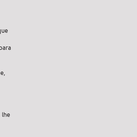
que
para
e,
 lhe