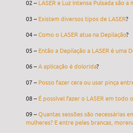
02 –
LASER e Luz Intensa Pulsada são a
03 –
Existem diversos tipos de LASER
?
04 –
Como o LASER atua na Depilação
?
05 –
Então a Depilação a LASER é uma D
06 –
A aplicação é dolorida
?
07 –
Posso fazer cera ou usar pinça ent
08 –
É possível fazer o LASER em todo o
09 –
Quantas sessões são necessárias e
mulheres? E entre peles brancas, moren