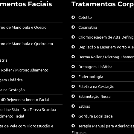
amentos Faciais
Tratamentos Corp
Celulite
rno de Mandíbula e Queixo
Cosmiatria
Criomodelagem de Alta Defini
rno de Mandíbula e Queixo em
Depilação a Laser em Porto Al
Derma Roller / Microagulhame
tria
Drenagem Linfática
 Roller / Microagulhamento
Endermologia
em Linfática
Estética na Gestação
ca na Gestação
Estimulação Russa
g 4D Rejuvenescimento Facial
Estrias
 Line Skin – Dra Tereza Scardua –
cimento Facial
Gordura Localizada
za de Pele com Hidrossucção e
Terapia Manual para Aderências
Fibroses