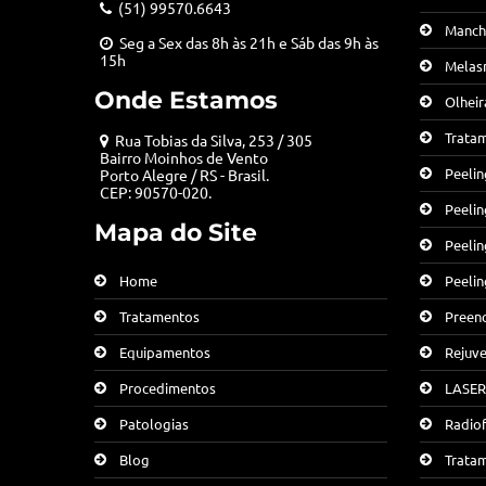
(51) 99570.6643
Manch
Seg a Sex das 8h às 21h e Sáb das 9h às
15h
Melas
Onde Estamos
Olheir
Trata
Rua Tobias da Silva, 253 / 305
Bairro Moinhos de Vento
Peelin
Porto Alegre / RS - Brasil.
CEP: 90570-020.
Peeli
Mapa do Site
Peelin
Peelin
Home
Preen
Tratamentos
Rejuve
Equipamentos
LASER
Procedimentos
Radiof
Patologias
Tratam
Blog