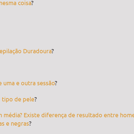
 mesma coisa
?
epilação Duradoura
?
re uma e outra sessão
?
 tipo de pele
?
m média? Existe diferença de resultado entre hom
as e negras
?