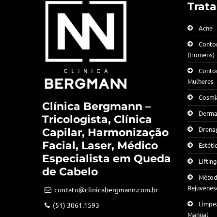
Trat
Acne
Conto
(Homens)
Conto
Mulheres
Cosmia
Clínica Bergmann –
Derma
Tricologista, Clínica
Drenag
Capilar, Harmonização
Facial, Laser, Médico
Estéti
Especialista em Queda
Liftin
de Cabelo
Método
Rejuvenes
contato@clinicabergmann.com.br
Limpe
(51) 3061.1593
Manual