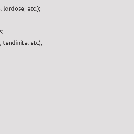
 lordose, etc.);
s;
 tendinite, etc);