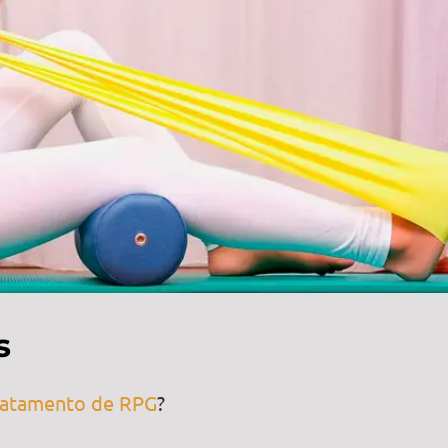
s
tratamento de RPG
?