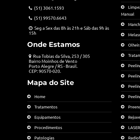
Limpe
(51) 3061.1593
Manual
(51) 99570.6643
Manch
Seg a Sex das 8h às 21h e Sáb das 9h às
15h
Melas
Onde Estamos
Olheir
Trata
Rua Tobias da Silva, 253 / 305
Bairro Moinhos de Vento
Peelin
Porto Alegre / RS - Brasil.
CEP: 90570-020.
Peeli
Mapa do Site
Peelin
Peelin
Home
Preen
Tratamentos
Rejuve
Equipamentos
LASER
Procedimentos
Radiof
Patologias