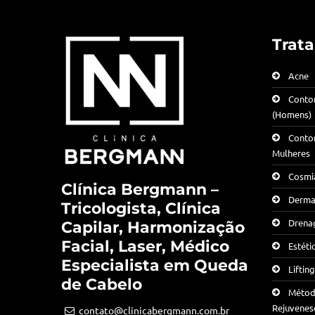
Trat
Acne
Conto
(Homens)
Conto
Mulheres
Cosmia
Clínica Bergmann –
Derma
Tricologista, Clínica
Drenag
Capilar, Harmonização
Facial, Laser, Médico
Estéti
Especialista em Queda
Liftin
de Cabelo
Método
Rejuvenes
contato@clinicabergmann.com.br