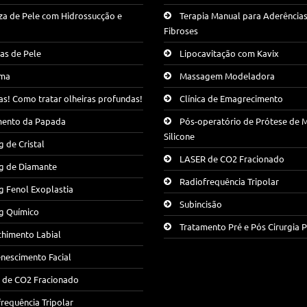
za de Pele com Hidrossucção e
Terapia Manual para Aderências
Fibroses
as de Pele
Lipocavitação com Kavix
ma
Massagem Modeladora
as! Como tratar olheiras profundas!
Clínica de Emagrecimento
mento da Papada
Pós-operatório de Prótese de 
Silicone
g de Cristal
LASER de CO2 Fracionado
ng de Diamante
Radiofrequência Tripolar
g Fenol Exoplastia
Subincisão
g Químico
Tratamento Pré e Pós Cirurgia P
chimento Labial
nescimento Facial
 de CO2 Fracionado
requência Tripolar