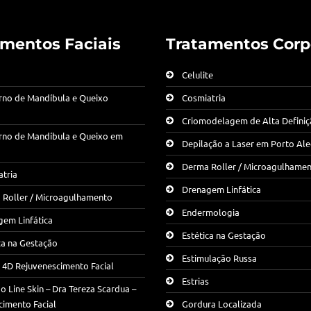
amentos Faciais
Tratamentos Corp
Celulite
rno de Mandíbula e Queixo
Cosmiatria
Criomodelagem de Alta Defini
rno de Mandíbula e Queixo em
Depilação a Laser em Porto Al
Derma Roller / Microagulhame
tria
Drenagem Linfática
 Roller / Microagulhamento
Endermologia
em Linfática
Estética na Gestação
ca na Gestação
Estimulação Russa
g 4D Rejuvenescimento Facial
Estrias
 Line Skin – Dra Tereza Scardua –
cimento Facial
Gordura Localizada