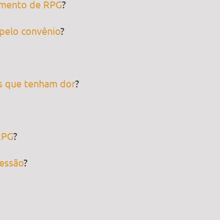
tamento de RPG
?
 pelo convênio
?
s que tenham dor
?
RPG
?
essão
?