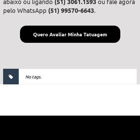
abaixo ou ligando
(51) 3061.1593
ou fale agora
pelo WhatsApp
(51) 99570-6643
.
Quero Avaliar Minha Tatuagem
No tags.