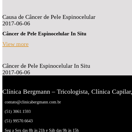
Causa de Câncer de Pele Espinocelular
2017-06-06
Câncer de Pele Espinocelular In Situ
View more
Câncer de Pele Espinocelular In Situ
2017-06-06
Clínica Bergmann – Tricologista, Clínica Capila
contato@clinicabergmann.com.br
(51) 3061.1593
(51) 99570.6643
Seg a Sex das 8h às 21h e Sáb das 9h às 15h