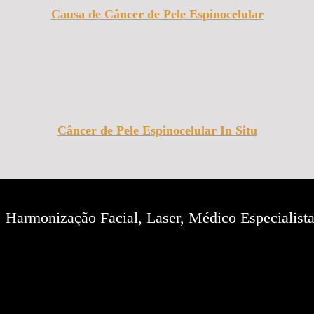
Causa de Câncer de Pele Espinocelular
Câncer de Pele Espinocelular In Situ
r, Harmonização Facial, Laser, Médico Especialis