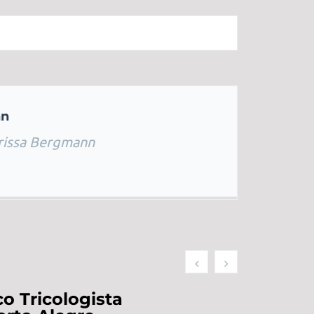
nn
rissa Bergmann
o Tricologista