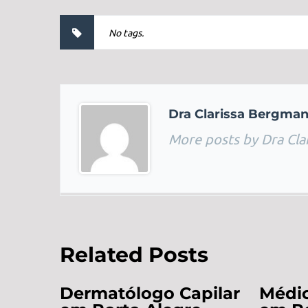
No tags.
Dra Clarissa Bergma
More posts by Dra Cla
Related Posts
Dermatólogo Capilar
Médic