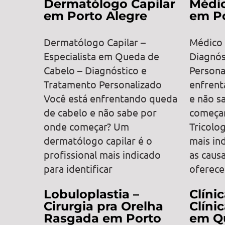
Dermatólogo Capilar
Médic
em Porto Alegre
em Po
Dermatólogo Capilar –
Médico 
Especialista em Queda de
Diagnós
Cabelo – Diagnóstico e
Persona
Tratamento Personalizado
enfrent
Você está enfrentando queda
e não s
de cabelo e não sabe por
começa
onde começar? Um
Tricolog
dermatólogo capilar é o
mais ind
profissional mais indicado
as caus
para identificar
oferece
Lobuloplastia –
Clíni
Cirurgia pra Orelha
Clíni
Rasgada em Porto
em Q