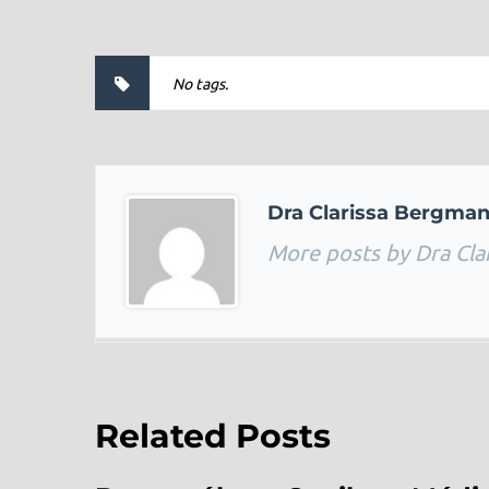
No tags.
Dra Clarissa Bergma
More posts by Dra Cla
Related Posts