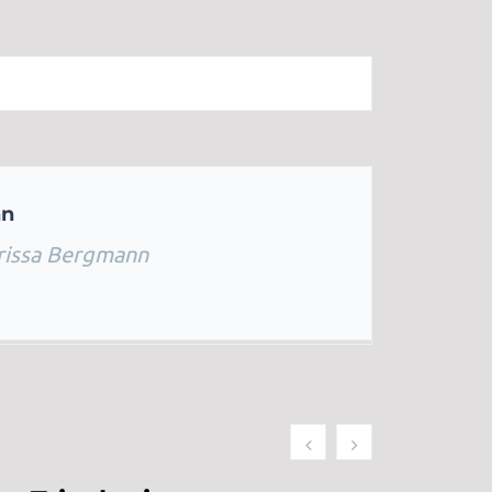
nn
rissa Bergmann