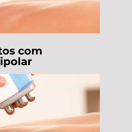
tos com
ipolar