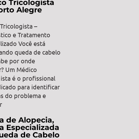
o Tricologista
rto Alegre
Tricologista –
tico e Tratamento
lizado Você está
ando queda de cabelo
abe por onde
r? Um Médico
ista é o profissional
icado para identificar
as do problema e
r
ca de Alopecia,
ca Especializada
ueda de Cabelo