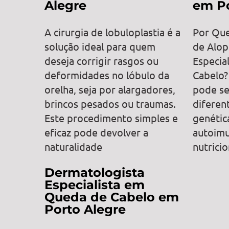
Alegre
em Po
A cirurgia de lobuloplastia é a
Por Que
solução ideal para quem
de Alop
deseja corrigir rasgos ou
Especia
deformidades no lóbulo da
Cabelo?
orelha, seja por alargadores,
pode se
brincos pesados ou traumas.
diferen
Este procedimento simples e
genétic
eficaz pode devolver a
autoimu
naturalidade
nutrici
Dermatologista
Especialista em
Queda de Cabelo em
Porto Alegre