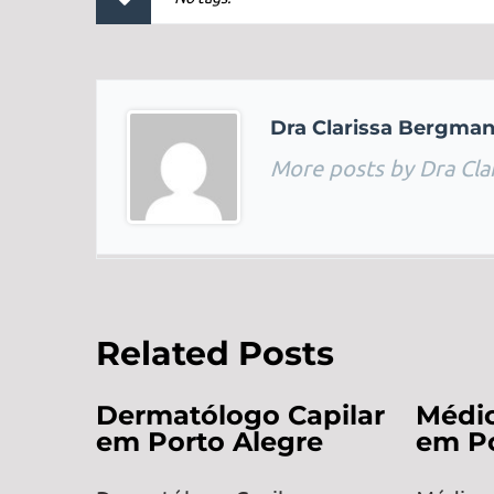
Dra Clarissa Bergma
More posts by Dra Cla
Related Posts
Dermatólogo Capilar
Médic
em Porto Alegre
em Po