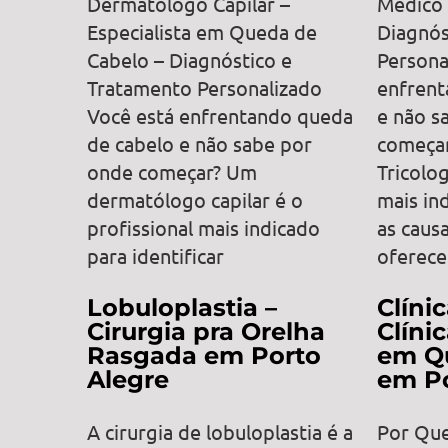
Dermatólogo Capilar –
Médico 
Especialista em Queda de
Diagnós
Cabelo – Diagnóstico e
Persona
Tratamento Personalizado
enfrent
Você está enfrentando queda
e não s
de cabelo e não sabe por
começa
onde começar? Um
Tricolog
dermatólogo capilar é o
mais ind
profissional mais indicado
as caus
para identificar
oferece
Lobuloplastia –
Clíni
Cirurgia pra Orelha
Clíni
Rasgada em Porto
em Q
Alegre
em Po
A cirurgia de lobuloplastia é a
Por Que