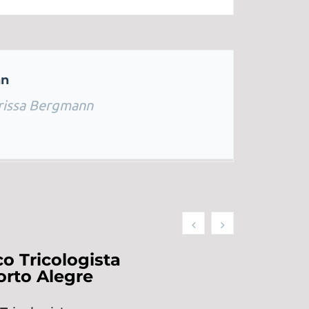
nn
rissa Bergmann
o Tricologista
rto Alegre