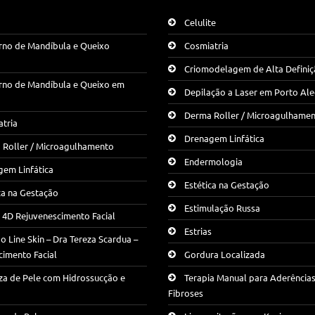
Celulite
rno de Mandíbula e Queixo
Cosmiatria
Criomodelagem de Alta Defini
rno de Mandíbula e Queixo em
Depilação a Laser em Porto Al
Derma Roller / Microagulhame
tria
Drenagem Linfática
 Roller / Microagulhamento
Endermologia
em Linfática
Estética na Gestação
ca na Gestação
Estimulação Russa
g 4D Rejuvenescimento Facial
Estrias
 Line Skin – Dra Tereza Scardua –
cimento Facial
Gordura Localizada
za de Pele com Hidrossucção e
Terapia Manual para Aderências
Fibroses