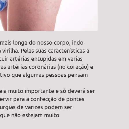
l mais longa do nosso corpo, indo
virilha. Pelas suas características a
tuir artérias entupidas em varias
s artérias coronárias (no coração) e
motivo que algumas pessoas pensam
eia muito importante e só deverá ser
servir para a confecção de pontes
urgias de varizes podem ser
e que não estejam muito