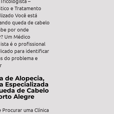
Tricologista –
tico e Tratamento
lizado Você está
ando queda de cabelo
abe por onde
r? Um Médico
ista é o profissional
icado para identificar
as do problema e
r
ca de Alopecia,
ca Especializada
ueda de Cabelo
rto Alegre
 Procurar uma Clínica