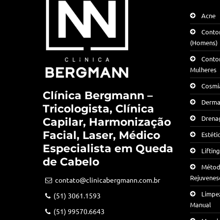
Acne
Conto
(Homens)
Conto
Mulheres
Cosmia
Clínica Bergmann –
Derma
Tricologista, Clínica
Drenag
Capilar, Harmonização
Facial, Laser, Médico
Estéti
Especialista em Queda
Liftin
de Cabelo
Método
Rejuvenes
contato@clinicabergmann.com.br
Limpe
(51) 3061.1593
Manual
(51) 99570.6643