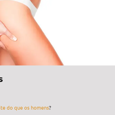
s
lite do que os homens
?