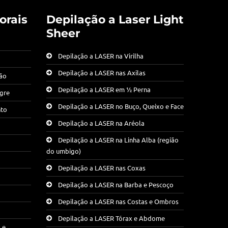
orais
Depilação a Laser Light
Sheer
Depilação a LASER na Virilha
Depilação a LASER nas Axilas
ção
Depilação a LASER em ½ Perna
egre
Depilação a LASER no Buço, Queixo e Face
nto
Depilação a LASER na Aréola
Depilação a LASER na Linha Alba (região
do umbigo)
Depilação a LASER nas Coxas
Depilação a LASER na Barba e Pescoço
Depilação a LASER nas Costas e Ombros
Depilação a LASER Tórax e Abdome
 e