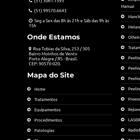
(51) 3061.1593
Manual
(51) 99570.6643
Manch
Seg a Sex das 8h às 21h e Sáb das 9h às
15h
Melas
Onde Estamos
Olheir
Trata
Rua Tobias da Silva, 253 / 305
Bairro Moinhos de Vento
Peelin
Porto Alegre / RS - Brasil.
CEP: 90570-020.
Peeli
Mapa do Site
Peelin
Peelin
Home
Preen
Tratamentos
Rejuve
Equipamentos
LASER
Procedimentos
Radiof
Patologias