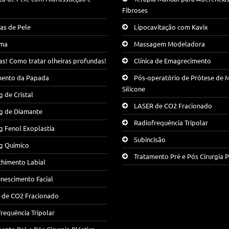
Fibroses
as de Pele
Lipocavitação com Kavix
ma
Massagem Modeladora
as! Como tratar olheiras profundas!
Clínica de Emagrecimento
mento da Papada
Pós-operatório de Prótese de 
Silicone
g de Cristal
LASER de CO2 Fracionado
ng de Diamante
Radiofrequência Tripolar
g Fenol Exoplastia
Subincisão
g Químico
Tratamento Pré e Pós Cirurgia P
chimento Labial
nescimento Facial
 de CO2 Fracionado
requência Tripolar