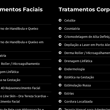
amentos Faciais
Tratamentos Corp
Celulite
rno de Mandíbula e Queixo
Cosmiatria
Criomodelagem de Alta Defini
rno de Mandíbula e Queixo em
Depilação a Laser em Porto Al
Derma Roller / Microagulhame
tria
Drenagem Linfática
 Roller / Microagulhamento
Endermologia
em Linfática
Estética na Gestação
ca na Gestação
Estimulação Russa
g 4D Rejuvenescimento Facial
Estrias
 Line Skin – Dra Tereza Scardua –
cimento Facial
Gordura Localizada
za de Pele com Hidrossucção e
Terapia Manual para Aderências