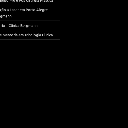
ento Pré e Pós Cirurgia Plástica
ção a Laser em Porto Alegre –
ergmann
rio – Clínica Bergmann
e Mentoria em Tricologia Clínica