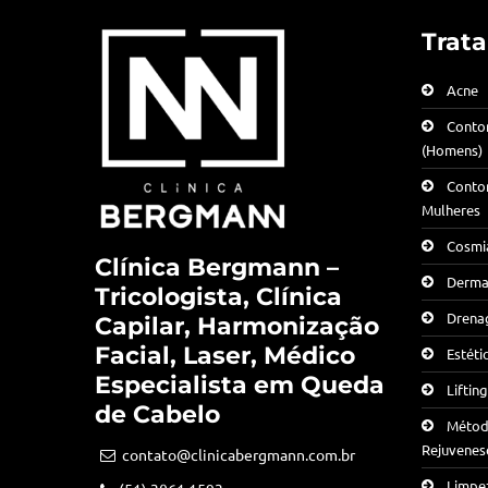
Trat
Acne
Conto
(Homens)
Conto
Mulheres
Cosmia
Clínica Bergmann –
Derma
Tricologista, Clínica
Drenag
Capilar, Harmonização
Facial, Laser, Médico
Estéti
Especialista em Queda
Liftin
de Cabelo
Método
Rejuvenes
contato@clinicabergmann.com.br
Limpe