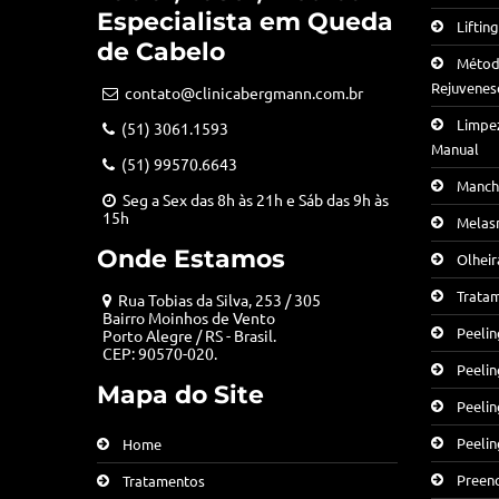
Especialista em Queda
Liftin
de Cabelo
Método
Rejuvenes
contato@clinicabergmann.com.br
Limpe
(51) 3061.1593
Manual
(51) 99570.6643
Manch
Seg a Sex das 8h às 21h e Sáb das 9h às
15h
Melas
Onde Estamos
Olheir
Trata
Rua Tobias da Silva, 253 / 305
Bairro Moinhos de Vento
Peelin
Porto Alegre / RS - Brasil.
CEP: 90570-020.
Peeli
Mapa do Site
Peelin
Peelin
Home
Preen
Tratamentos