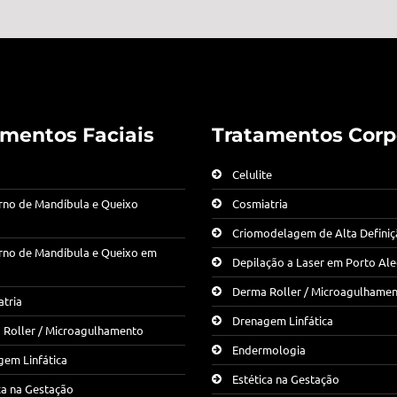
amentos Faciais
Tratamentos Corp
Celulite
rno de Mandíbula e Queixo
Cosmiatria
Criomodelagem de Alta Defini
rno de Mandíbula e Queixo em
Depilação a Laser em Porto Al
Derma Roller / Microagulhame
tria
Drenagem Linfática
 Roller / Microagulhamento
Endermologia
em Linfática
Estética na Gestação
ca na Gestação