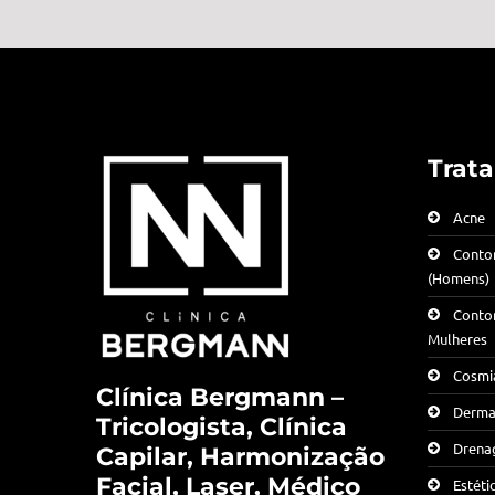
Trat
Acne
Conto
(Homens)
Conto
Mulheres
Cosmia
Clínica Bergmann –
Derma
Tricologista, Clínica
Drenag
Capilar, Harmonização
Facial, Laser, Médico
Estéti