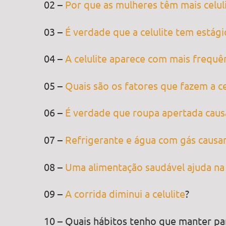
02 –
Por que as mulheres têm mais celu
03 –
É verdade que a celulite tem estági
04 –
A celulite aparece com mais frequê
05 –
Quais são os fatores que fazem a ce
06 –
É verdade que roupa apertada causa
07 –
Refrigerante e água com gás causam
08 –
Uma alimentação saudável ajuda na 
09 –
A corrida diminui a celulite
?
10 – Quais hábitos tenho que manter par