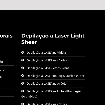
orais
Depilação a Laser Light
Sheer
Depilação a LASER na Virilha
Depilação a LASER nas Axilas
ção
Depilação a LASER em ½ Perna
egre
Depilação a LASER no Buço, Queixo e Face
nto
Depilação a LASER na Aréola
Depilação a LASER na Linha Alba (região
do umbigo)
Depilação a LASER nas Coxas