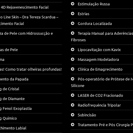
Estimulação Russa
g 4D Rejuvenescimento Facial
Estrias
 Line Skin – Dra Tereza Scardua –
cimento Facial
Gordura Localizada
za de Pele com Hidrossucção e
Terapia Manual para Aderências
Fibroses
as de Pele
Lipocavitação com Kavix
ma
Massagem Modeladora
as! Como tratar olheiras profundas!
Clínica de Emagrecimento
mento da Papada
Pós-operatório de Prótese de 
Silicone
g de Cristal
LASER de CO2 Fracionado
ng de Diamante
Radiofrequência Tripolar
g Fenol Exoplastia
Subincisão
g Químico
Tratamento Pré e Pós Cirurgia P
chimento Labial